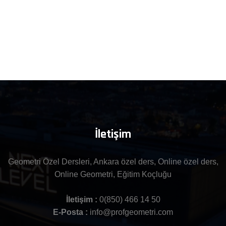
İletişim
Geometri Özel Dersleri, Ankara özel ders, Online özel ders,
Online Geometri, Eğitim Koçluğu
İletişim :
0(850) 466 14 50
E-Posta :
info@profgeometri.com